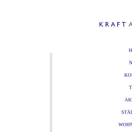
KO
AK
STÄ
WOH