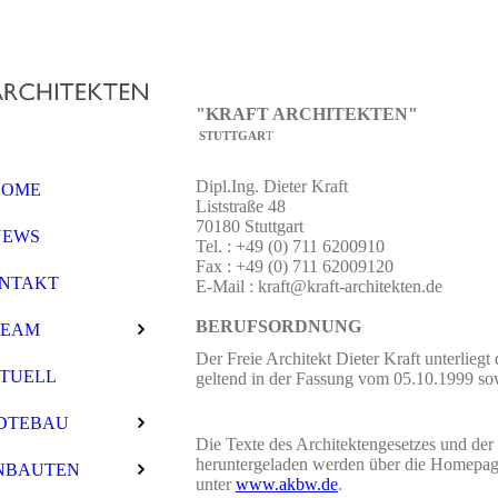
"
KRAFT
ARCHITEKTEN
"
STUTTGAR
T
Dipl.Ing. Dieter Kraft
HOME
Liststraße 48
70180 Stuttgart
NEWS
Tel. : +49 (0) 711 6200910
Fax : +49 (0) 711 62009120
NTAKT
E-Mail : kraft@kraft-architekten.de
BERUFSORDNUNG
TEAM
Der Freie Architekt Dieter Kraft unterliegt
TUELL
geltend in der Fassung vom 05.10.1999 so
DTEBAU
Die Texte des Architektengesetzes und de
heruntergeladen werden über die Homepa
NBAUTEN
unter
www.akbw.de
.