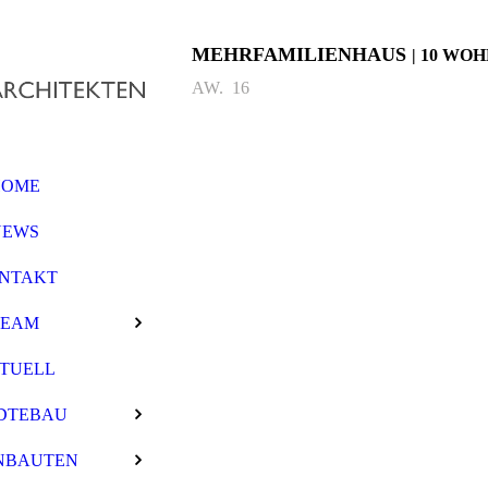
MEHRFAMILIENHAUS
| 10 WO
AW. 16
HOME
NEWS
NTAKT
TEAM
TUELL
DTEBAU
NBAUTEN